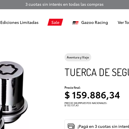
3 cuotas sin interés en todas las compras
Ediciones Limitadas
Sale
Gazoo Racing
Ver T
Aventura y Viaje
TUERCA DE SEG
Precio final:
$ 159.886,34
PRECIO SIN IMPUESTOS NACIONALES:
$ 132.137,43
¡Pagá en 3 cuotas sin inter