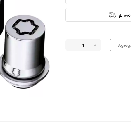
¡Envió
-
+
Agrega