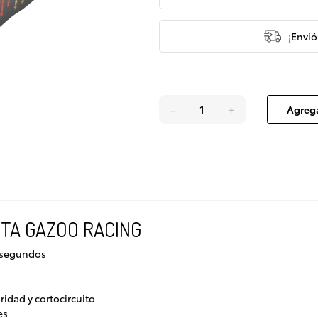
¡Envió
-
+
Agrega
TA GAZOO RACING
 segundos
ridad y cortocircuito
es