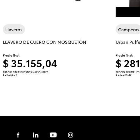
Llaveros
Camperas
LLAVERO DE CUERO CON MOSQUETÓN
Urban Puffe
Precio final:
Precio final:
$ 35.155,04
$ 28
PRECIO SIN IMPUESTOS NACIONALES:
PRECIO SIN IMPUE
$ 29.053,74
$ 232.246,20