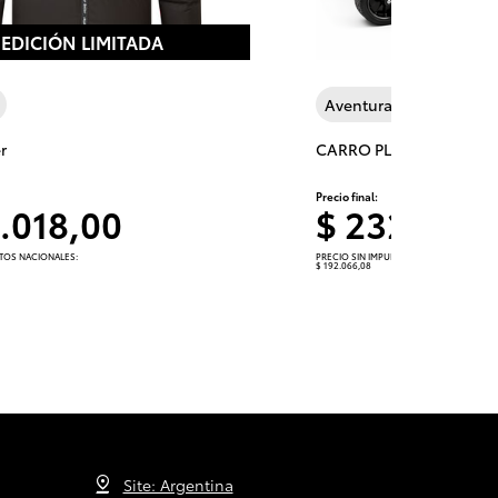
EDICIÓN LIMITADA
Aventura y Viaje
r
CARRO PLEGABLE GR
Precio final:
1.018,00
$ 232.400
STOS NACIONALES:
PRECIO SIN IMPUESTOS NACIONALES:
$ 192.066,08
Site: Argentina