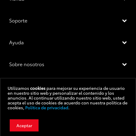
Soporte
Ayuda
Sobre nosotros
Utilizamos
cookies
para mejorar su experiencia de usuario
en nuestro sitio web y personalizar el contenido y los
Precio final:
$ 57.956,00
Condiciones de uso
anuncios. Al continuar utilizando nuestro sitio web, usted
acepta el uso de cookies de acuerdo con nuestra política de
cookies,
Política de privacidad
.
Botón de arrepentimiento
PRECIO SIN IMPUESTOS NACIONALES:
$ 47.897,50
Política de privacidad
Aceptar
Agregar al carrito
©2022 Toyota Motor Corporation. Todos los derechos reservados.