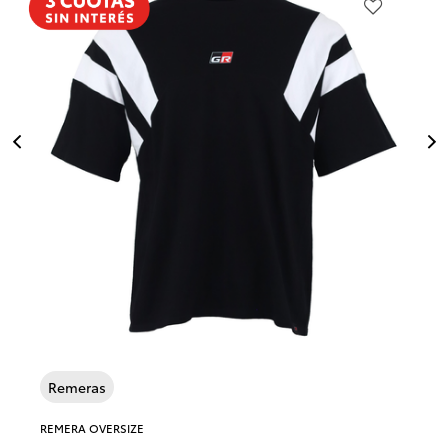
Previous
Next
Remeras
REMERA OVERSIZE