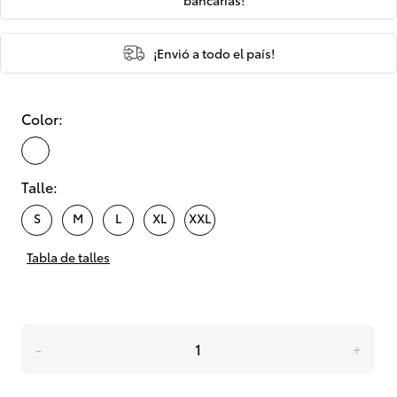
bancarias!
¡Envió a todo el país!
Color:
seleccionado
Talle:
S
M
L
XL
XXL
Tabla de talles
-
+