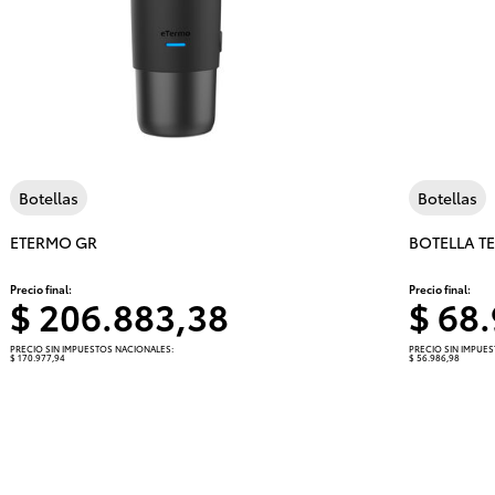
Botellas
Botellas
ETERMO GR
BOTELLA T
Precio final:
Precio final:
$ 206.883,38
$ 68
PRECIO SIN IMPUESTOS NACIONALES:
PRECIO SIN IMPUE
$ 170.977,94
$ 56.986,98