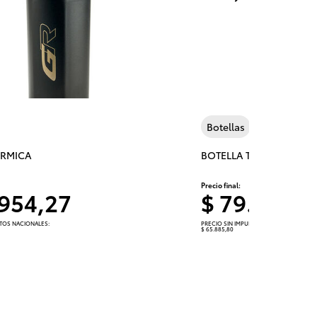
Next
Botellas
ERMICA
BOTELLA TERMICA AUT
Precio final:
.954,27
$ 79.721,8
STOS NACIONALES:
PRECIO SIN IMPUESTOS NACIONALES:
$ 65.885,80