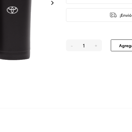
¡Envió
-
+
Agrega