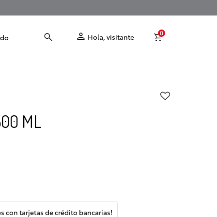
0
Hola, visitante
odo
500 ML
és con tarjetas de crédito bancarias!