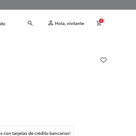
0
Hola, visitante
odo
és con tarjetas de crédito bancarias!