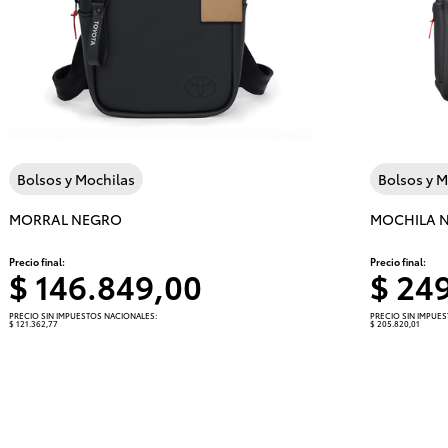
Bolsos y Mochilas
Bolsos y M
MORRAL NEGRO
MOCHILA 
Precio final:
Precio final:
$ 146.849,00
$ 24
PRECIO SIN IMPUESTOS NACIONALES:
PRECIO SIN IMPUE
$ 121.362,77
$ 205.820,01