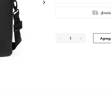
¡Envió
-
+
Agrega