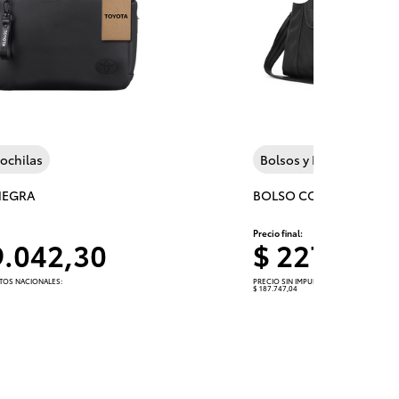
Next
ochilas
Bolsos y Mochilas
NEGRA
BOLSO CORDURA
Precio final:
9.042,30
$ 227.174,
STOS NACIONALES:
PRECIO SIN IMPUESTOS NACIONALES:
$ 187.747,04