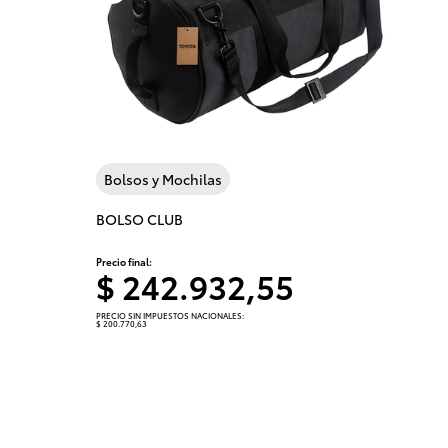
Previous
Bolsos y Mochilas
BOLSO CLUB
Precio final:
$ 242.932,55
PRECIO SIN IMPUESTOS NACIONALES:
$ 200.770,63