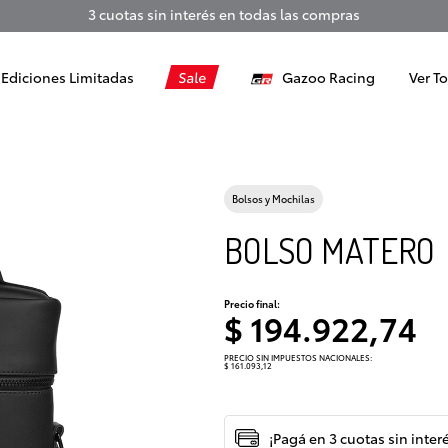
3 cuotas sin interés en todas las compras
Ediciones Limitadas
Sale
Gazoo Racing
Ver T
Bolsos y Mochilas
BOLSO MATERO
Precio final:
$ 194.922,74
PRECIO SIN IMPUESTOS NACIONALES:
$ 161.093,12
¡Pagá en 3 cuotas sin inter