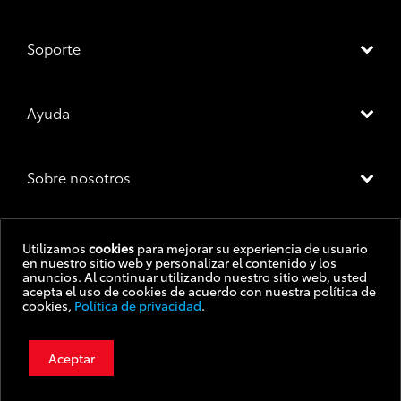
Soporte
Ayuda
Sobre nosotros
Utilizamos
cookies
para mejorar su experiencia de usuario
en nuestro sitio web y personalizar el contenido y los
Precio final:
$ 48.215,00
Condiciones de uso
anuncios. Al continuar utilizando nuestro sitio web, usted
acepta el uso de cookies de acuerdo con nuestra política de
cookies,
Política de privacidad
.
Botón de arrepentimiento
PRECIO SIN IMPUESTOS NACIONALES:
$ 39.847,09
Política de privacidad
Aceptar
Agregar al carrito
©2022 Toyota Motor Corporation. Todos los derechos reservados.