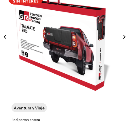
Previous
Next
Aventura y Viaje
Pad porton entero