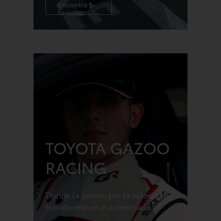
Encontrá tu
favorito
TOYOTA GAZOO
RACING
Donde la pasión por la velocidad se
transforma en indumentaria.