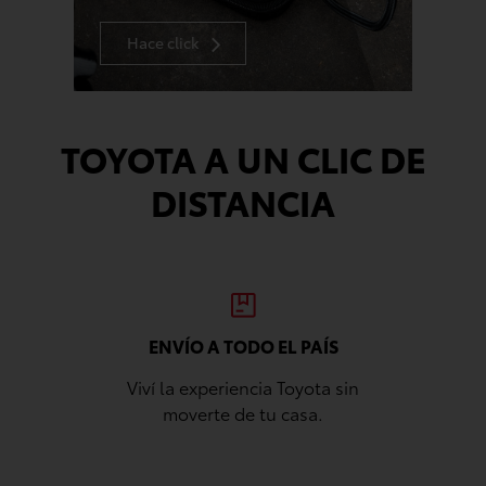
Hace click
TOYOTA A UN CLIC DE
DISTANCIA
O EL PAÍS
COMPRA SEGURA
cia Toyota sin
Respaldo y calidad Toyota, ahora
tu casa.
también online.